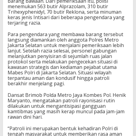
barang bawaan. Dari pemeriksaan itu, polisi
menemukan 563 butir Alprazolam, 310 butir
Trihexyphenidyl, 70 butir Reklona, serta minuman
keras jenis Intisari dari beberapa pengendara yang
terjaring razia.
Para pengendara yang membawa barang tersebut
langsung diamankan oleh anggota Polres Metro
Jakarta Selatan untuk menjalani pemeriksaan lebih
lanjut. Setelah razia selesai, personel gabungan
melanjutkan penyisiran di sejumlah ruas jalan
protokol serta melakukan pengecekan situasi di
kawasan strategis dan kediaman pejabat utama
Mabes Polri di Jakarta Selatan. Situasi wilayah
terpantau aman dan kondusif hingga patroli
berakhir menjelang pagi.
Dansat Brimob Polda Metro Jaya Kombes Pol. Henik
Maryanto, mengatakan patroli rayonisasi rutin
dilakukan untuk mengantisipasi gangguan
kamtibmas yang masih kerap muncul pada jam-jam
rawan dini hari.
“Patroli ini merupakan bentuk kehadiran Polri di
tengah masyarakat untuk memberikan rasa aman