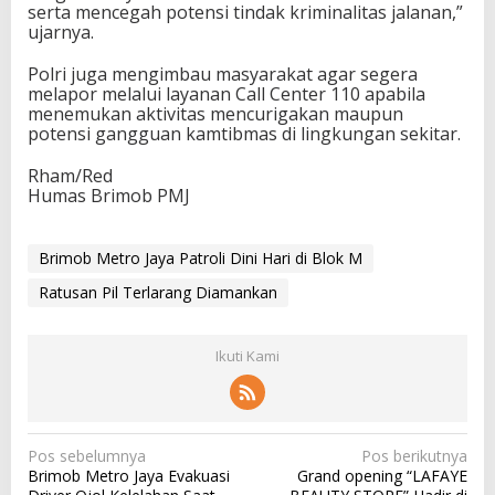
serta mencegah potensi tindak kriminalitas jalanan,”
ujarnya.
Polri juga mengimbau masyarakat agar segera
melapor melalui layanan Call Center 110 apabila
menemukan aktivitas mencurigakan maupun
potensi gangguan kamtibmas di lingkungan sekitar.
Rham/Red
Humas Brimob PMJ
Brimob Metro Jaya Patroli Dini Hari di Blok M
Ratusan Pil Terlarang Diamankan
Ikuti Kami
N
Pos sebelumnya
Pos berikutnya
Brimob Metro Jaya Evakuasi
Grand opening “LAFAYE
a