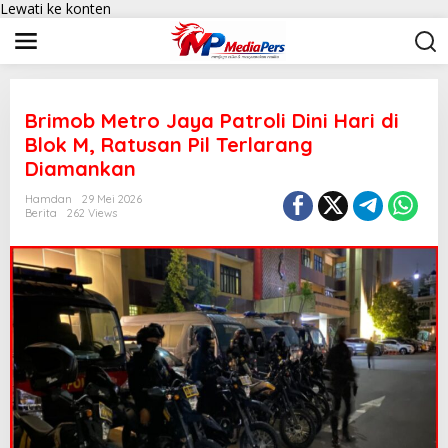
Lewati ke konten
Brimob Metro Jaya Patroli Dini Hari di
Blok M, Ratusan Pil Terlarang
Diamankan
Hamdan
29 Mei 2026
Berita
262 Views