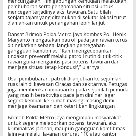
mencurigakan. Tim gabungan kemudian melakukan
pembubaran serta pengamanan situasi untuk
mencegah terjadinya aksi tawuran. Satu bilah
senjata tajam yang ditemukan di sekitar lokasi turut
diamankan untuk penanganan lebih lanjut.
Dansat Brimob Polda Metro Jaya Kombes Pol. Henik
Maryanto mengatakan patroli pada jam rawan terus
ditingkatkan sebagai langkah pencegahan
gangguan kamtibmas. “Kami mengedepankan
tindakan preventif melalui patroli rutin di titik-titik
rawan guna mengantisipasi potensi tawuran dan
menjaga situasi tetap kondusif,” ujarnya.
Usai pembubaran, patroli dilanjutkan ke sejumlah
ruas lain di kawasan Ciracas dan sekitarnya. Petugas
juga memberikan imbauan kepada sejumlah pemuda
yang masih beraktivitas pada jam dini hari agar
segera kembali ke rumah masing-masing demi
menjaga keamanan dan ketertiban lingkungan.
Brimob Polda Metro Jaya mengimbau masyarakat
untuk segera melaporkan potensi tawuran, aksi
kriminalitas jalanan, maupun gangguan kamtibmas
lainnya melalui layanan darurat 110 atau kantor