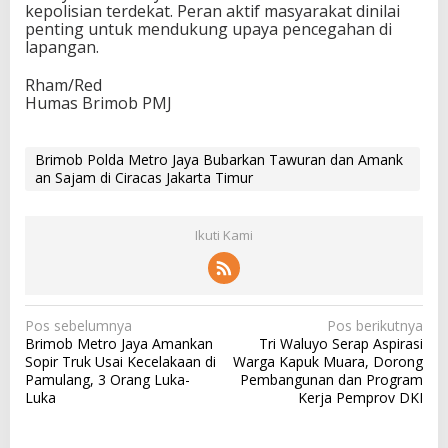
kepolisian terdekat. Peran aktif masyarakat dinilai
penting untuk mendukung upaya pencegahan di
lapangan.
Rham/Red
Humas Brimob PMJ
Brimob Polda Metro Jaya Bubarkan Tawuran dan Amank
an Sajam di Ciracas Jakarta Timur
Ikuti Kami
N
Pos sebelumnya
Pos berikutnya
Brimob Metro Jaya Amankan
Tri Waluyo Serap Aspirasi
a
Sopir Truk Usai Kecelakaan di
Warga Kapuk Muara, Dorong
v
Pamulang, 3 Orang Luka-
Pembangunan dan Program
Luka
Kerja Pemprov DKI
i
g