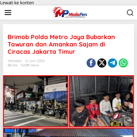
Lewati ke konten
Brimob Polda Metro Jaya Bubarkan
Tawuran dan Amankan Sajam di
Ciracas Jakarta Timur
Hamdan
21 Juni 2026
Berita
13,698 Views