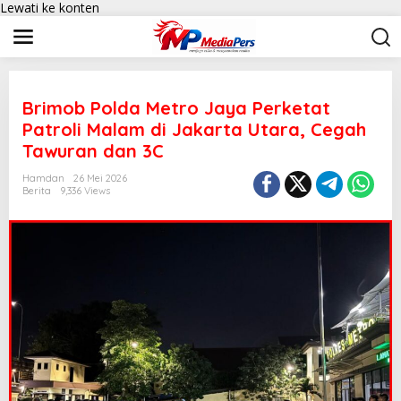
Lewati ke konten
Brimob Polda Metro Jaya Perketat
Patroli Malam di Jakarta Utara, Cegah
Tawuran dan 3C
Hamdan
26 Mei 2026
Berita
9,336 Views