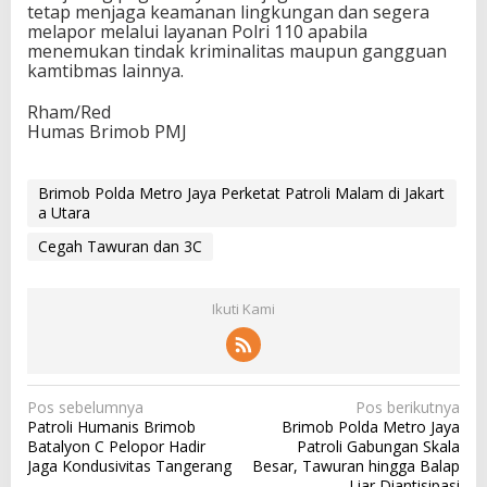
tetap menjaga keamanan lingkungan dan segera
melapor melalui layanan Polri 110 apabila
menemukan tindak kriminalitas maupun gangguan
kamtibmas lainnya.
Rham/Red
Humas Brimob PMJ
Brimob Polda Metro Jaya Perketat Patroli Malam di Jakart
a Utara
Cegah Tawuran dan 3C
Ikuti Kami
N
Pos sebelumnya
Pos berikutnya
Patroli Humanis Brimob
Brimob Polda Metro Jaya
a
Batalyon C Pelopor Hadir
Patroli Gabungan Skala
v
Jaga Kondusivitas Tangerang
Besar, Tawuran hingga Balap
Liar Diantisipasi