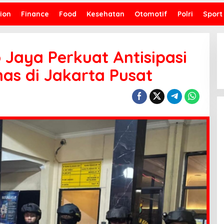
ion
Finance
Food
Kesehatan
Otomotif
Polri
Sport
 Jaya Perkuat Antisipasi
s di Jakarta Pusat