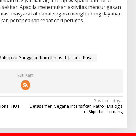
imbau masyarakat agar tetap waspada dan turut
sekitar. Apabila menemukan aktivitas mencurigakan
mas, masyarakat dapat segera menghubungi layanan
kan penanganan cepat dari petugas.
Antisipasi Gangguan Kamtibmas di Jakarta Pusat
Ikuti Kami
Pos berikutnya
sional HUT
Detasemen Gegana Intensifkan Patroli Dialogis
di Slipi dan Tomang