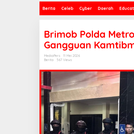
Berita
Celeb
Cyber
Daerah
Educat
Brimob Polda Metro
Gangguan Kamtibma
MediaPers
11 Mei 2026
Berita
567 Views