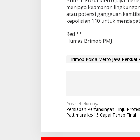
Brimob Polda Metro Jaya meng
menjaga keamanan lingkungan 
atau potensi gangguan kamtib
kepolisian 110 untuk mendapat
Red **
Humas Brimob PMJ
Brimob Polda Metro Jaya Perkuat 
N
Pos sebelumnya
Persiapan Pertandingan Tinju Profe
a
Pattimura ke-15 Capai Tahap Final
v
i