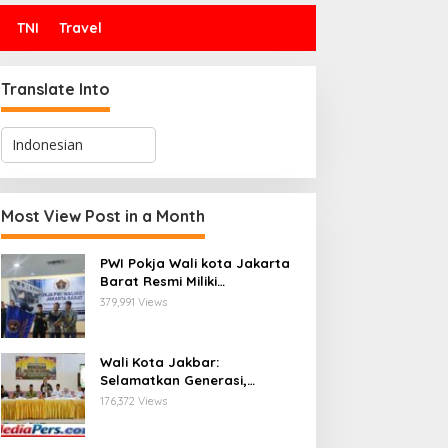
TNI
Travel
Translate Into
Most View Post in a Month
PWI Pokja Wali kota Jakarta
Barat Resmi Miliki
Kepengurusan dan
379,991 Views
Sekretariat Baru, Saat Enam
Tokoh Agama Bersatu
Mendoakan : Pelantikan yang
Wali Kota Jakbar:
Sarat Makna
Selamatkan Generasi,
Hentikan Bullying dan
176,372 Views
Stunting