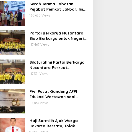
Serah Terima Jabatan
Pejabat Pemkot Jakbar, Iin
Mutmainnah: Mutasi Adalah
165,625 Views
Proses Regenerasi untuk
Perkuat Pelayanan Publik
Partai Berkarya Nusantara
Siap Berkarya untuk Negeri,
Kawal Program Prabowo dan
117,467 Views
Dorong Kesejahteraan
Masyarakat
Silaturahmi Partai Berkarya
Nusantara Perkuat
Konsolidasi Organisasi dan
117,321 Views
Komitmen Dukung Program
Pemerintahan Prabowo
Gibran
PWI Pusat Gandeng AFPI
Edukasi Wartawan soal
Pindar dan Perlindungan
101,863 Views
Publik
Haji Sarmilih Ajak Warga
Jakarta Bersatu, Tolak
Provokasi Pasca keributan di