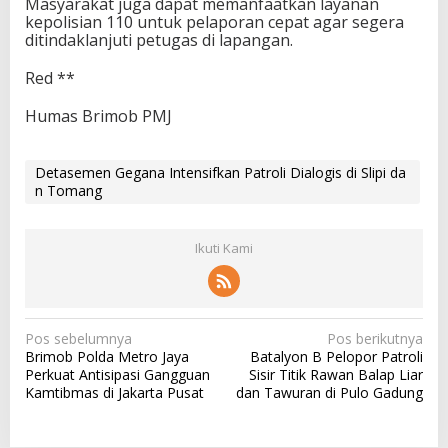
Masyarakat juga dapat memanfaatkan layanan
kepolisian 110 untuk pelaporan cepat agar segera
ditindaklanjuti petugas di lapangan.
Red **
Humas Brimob PMJ
Detasemen Gegana Intensifkan Patroli Dialogis di Slipi da
n Tomang
Ikuti Kami
N
Pos sebelumnya
Pos berikutnya
Brimob Polda Metro Jaya
Batalyon B Pelopor Patroli
a
Perkuat Antisipasi Gangguan
Sisir Titik Rawan Balap Liar
v
Kamtibmas di Jakarta Pusat
dan Tawuran di Pulo Gadung
i