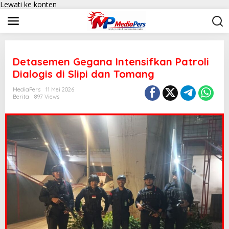
Lewati ke konten
Detasemen Gegana Intensifkan Patroli
Dialogis di Slipi dan Tomang
MediaPers
11 Mei 2026
Berita
897 Views