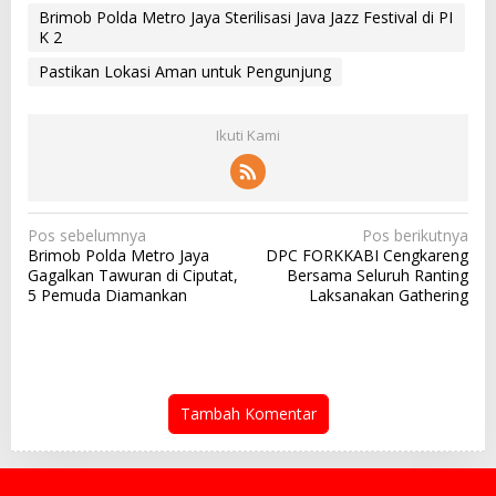
Brimob Polda Metro Jaya Sterilisasi Java Jazz Festival di PI
K 2
Pastikan Lokasi Aman untuk Pengunjung
Ikuti Kami
N
Pos sebelumnya
Pos berikutnya
Brimob Polda Metro Jaya
DPC FORKKABI Cengkareng
a
Gagalkan Tawuran di Ciputat,
Bersama Seluruh Ranting
v
5 Pemuda Diamankan
Laksanakan Gathering
i
g
a
s
Tambah Komentar
i
p