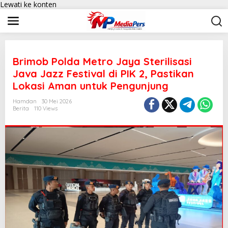
Lewati ke konten
Brimob Polda Metro Jaya Sterilisasi
Java Jazz Festival di PIK 2, Pastikan
Lokasi Aman untuk Pengunjung
Hamdan
30 Mei 2026
Berita
110 Views