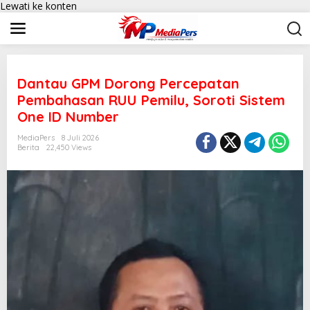
Lewati ke konten
Dantau GPM Dorong Percepatan
Pembahasan RUU Pemilu, Soroti Sistem
One ID Number
MediaPers
8 Juli 2026
Berita
22,450 Views