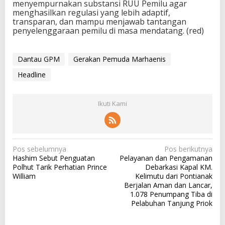
menyempurnakan substansi RUU Pemilu agar
menghasilkan regulasi yang lebih adaptif,
transparan, dan mampu menjawab tantangan
penyelenggaraan pemilu di masa mendatang. (red)
Dantau GPM
Gerakan Pemuda Marhaenis
Headline
Ikuti Kami
N
Pos sebelumnya
Pos berikutnya
Hashim Sebut Penguatan
Pelayanan dan Pengamanan
a
Polhut Tarik Perhatian Prince
Debarkasi Kapal KM.
v
William
Kelimutu dari Pontianak
Berjalan Aman dan Lancar,
i
1.078 Penumpang Tiba di
g
Pelabuhan Tanjung Priok
a