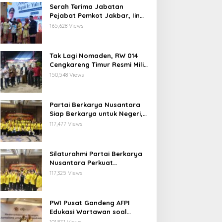
Serah Terima Jabatan
Pejabat Pemkot Jakbar, Iin
Mutmainnah: Mutasi Adalah
165,628 Views
Proses Regenerasi untuk
Perkuat Pelayanan Publik
Tak Lagi Nomaden, RW 014
Cengkareng Timur Resmi Miliki
Balai Warga Definitif
150,548 Views
Partai Berkarya Nusantara
Siap Berkarya untuk Negeri,
Kawal Program Prabowo dan
117,477 Views
Dorong Kesejahteraan
Masyarakat
Silaturahmi Partai Berkarya
Nusantara Perkuat
Konsolidasi Organisasi dan
117,325 Views
Komitmen Dukung Program
Pemerintahan Prabowo
Gibran
PWI Pusat Gandeng AFPI
Edukasi Wartawan soal
Pindar dan Perlindungan