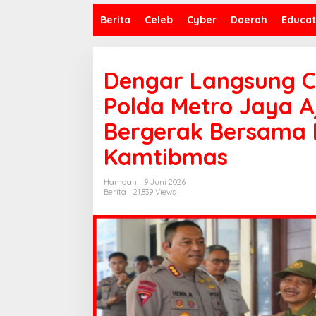
Berita
Celeb
Cyber
Daerah
Educat
Dengar Langsung C
Polda Metro Jaya 
Bergerak Bersama
Kamtibmas
Hamdan
9 Juni 2026
Berita
21,839 Views