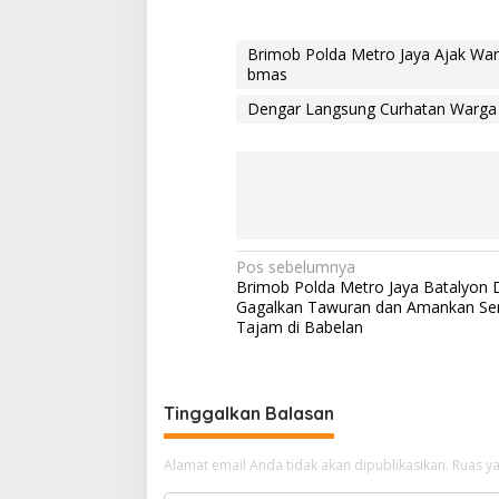
Brimob Polda Metro Jaya Ajak W
bmas
Dengar Langsung Curhatan Warga
N
Pos sebelumnya
Brimob Polda Metro Jaya Batalyon 
a
Gagalkan Tawuran dan Amankan Se
v
Tajam di Babelan
i
g
Tinggalkan Balasan
a
s
Alamat email Anda tidak akan dipublikasikan.
Ruas ya
i