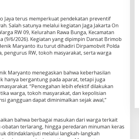
 Jaya terus memperkuat pendekatan preventif
h. Salah satunya melalui kegiatan Jaga Jakarta On
i Warga RW 09, Kelurahan Rawa Bunga, Kecamatan
asa (9/6/2026). Kegiatan yang dipimpin Dansat Brimob
enik Maryanto itu turut dihadiri Dirpamobvit Polda
ra, pengurus RW, tokoh masyarakat, serta warga
enik Maryanto menegaskan bahwa keberhasilan
ak hanya bergantung pada aparat, tetapi juga
masyarakat. “Pencegahan lebih efektif dilakukan
tika warga, tokoh masyarakat, dan kepolisian
ensi gangguan dapat diminimalkan sejak awal,”
ikan bahwa berbagai masukan dari warga terkait
-obatan terlarang, hingga peredaran minuman keras
k ditindaklanjuti melalui langkah-langkah