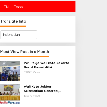
TNI
Travel
Translate Into
Most View Post in a Month
PWI Pokja Wali kota Jakarta
Barat Resmi Miliki
Kepengurusan dan
380,003 Views
Sekretariat Baru, Saat Enam
Tokoh Agama Bersatu
Mendoakan : Pelantikan yang
Wali Kota Jakbar:
Sarat Makna
Selamatkan Generasi,
Hentikan Bullying dan
176,379 Views
Stunting