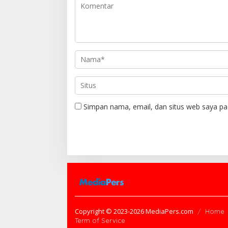
p
o
s
Simpan nama, email, dan situs web saya pa
Copyright © 2023-2026 MediaPers.com
Home
Term of Service