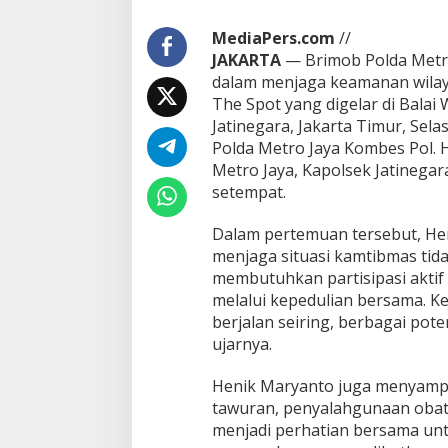
MediaPers.com
//
JAKARTA
— Brimob Polda Metro
dalam menjaga keamanan wilaya
The Spot yang digelar di Bala
Jatinegara, Jakarta Timur, Sel
Polda Metro Jaya Kombes Pol. H
Metro Jaya, Kapolsek Jatinega
setempat.
Dalam pertemuan tersebut, H
menjaga situasi kamtibmas tid
membutuhkan partisipasi aktif 
melalui kepedulian bersama. Ke
berjalan seiring, berbagai pot
ujarnya.
Henik Maryanto juga menyampa
tawuran, penyalahgunaan obat
menjadi perhatian bersama untu