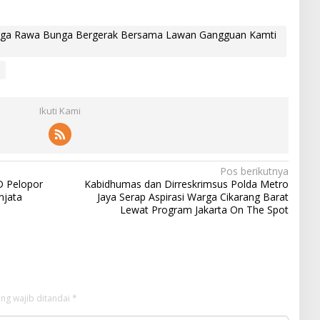
arga Rawa Bunga Bergerak Bersama Lawan Gangguan Kamti
Ikuti Kami
Pos berikutnya
D Pelopor
Kabidhumas dan Dirreskrimsus Polda Metro
njata
Jaya Serap Aspirasi Warga Cikarang Barat
Lewat Program Jakarta On The Spot
ng wajib ditandai
*