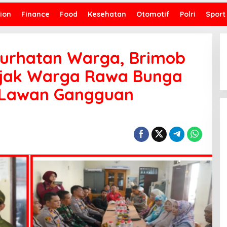
ion
Finance
Food
Kesehatan
Otomotif
Polri
Sport
urhatan Warga, Brimob
Ajak Warga Rawa Bunga
 Lawan Gangguan