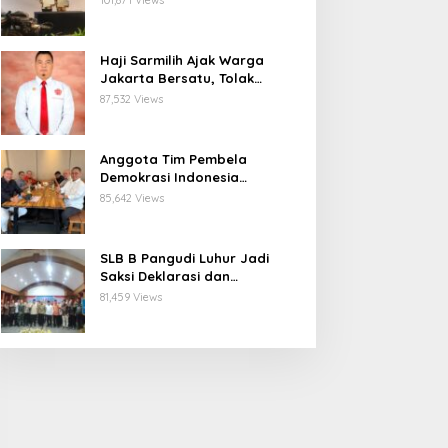
101,871 Views
Publik
Haji Sarmilih Ajak Warga
Jakarta Bersatu, Tolak
Provokasi Pasca keributan di
87,532 Views
Matraman
Anggota Tim Pembela
Demokrasi Indonesia
Apresiasi Peringatan 30
85,642 Views
Tahun Kudatuli, Harap
Negara Tuntaskan Kasus.
SLB B Pangudi Luhur Jadi
Saksi Deklarasi dan
Pelantikan Pengurus
81,459 Views
Kampung Kerukunan
Kembangan Selatan