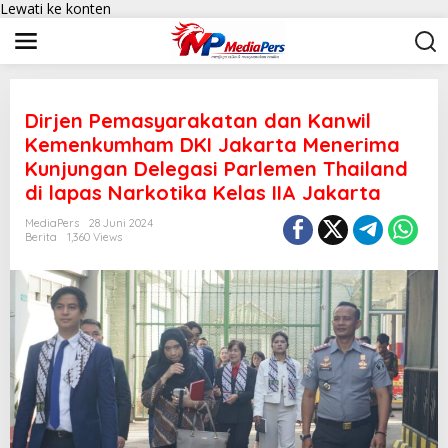
Lewati ke konten
Dirjen Pemasyarakatan dan Kanwil
Kemenkumham DKI Jakarta Menerima
Kunjungan Delegasi Parlemen Thailand
di lapas Narkotika Kelas IIA Jakarta
MediaPers
28 Juni 2024
Berita
1,360 Views