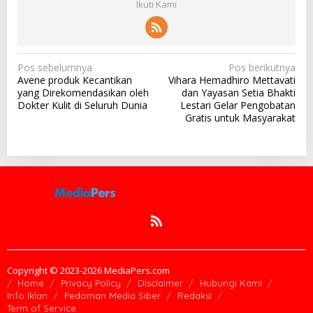
Ikuti Kami
N
Pos sebelumnya
Pos berikutnya
Avene produk Kecantikan
Vihara Hemadhiro Mettavati
a
yang Direkomendasikan oleh
dan Yayasan Setia Bhakti
v
Dokter Kulit di Seluruh Dunia
Lestari Gelar Pengobatan
Gratis untuk Masyarakat
i
g
a
s
i
p
o
s
Copyright © 2023-2026 MediaPers.com
Home
Privacy Policy
Disclaimer
Hubungi Kami
Info Iklan
Pedoman Media Siber
Redaksi
Term of Service