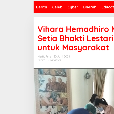
Berita
Celeb
Cyber
Daerah
Educat
Vihara Hemadhiro 
Setia Bhakti Lestar
untuk Masyarakat
MediaPers
30 Juni 2024
Berita
774 Views