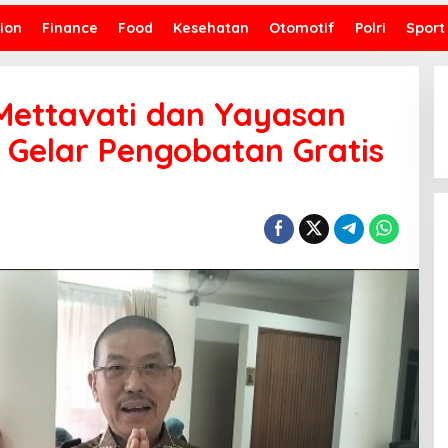
ion
Finance
Food
Kesehatan
Otomotif
Polri
Sport
Mettavati dan Yayasan
i Gelar Pengobatan Gratis