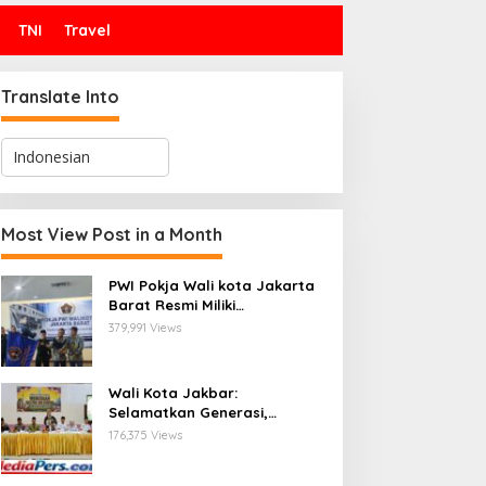
TNI
Travel
Translate Into
Most View Post in a Month
PWI Pokja Wali kota Jakarta
Barat Resmi Miliki
Kepengurusan dan
379,991 Views
Sekretariat Baru, Saat Enam
Tokoh Agama Bersatu
Mendoakan : Pelantikan yang
Wali Kota Jakbar:
Sarat Makna
Selamatkan Generasi,
Hentikan Bullying dan
176,375 Views
Stunting