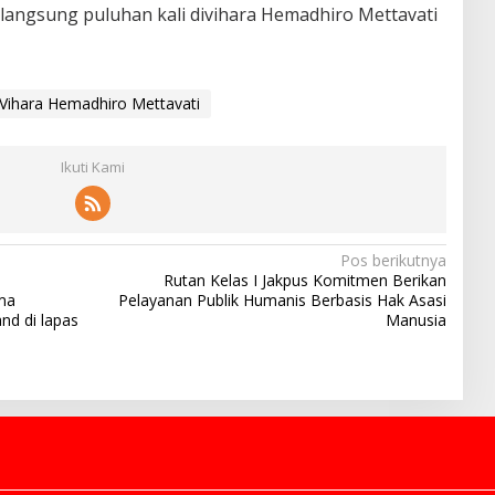
rlangsung puluhan kali divihara Hemadhiro Mettavati
Vihara Hemadhiro Mettavati
Ikuti Kami
Pos berikutnya
Rutan Kelas I Jakpus Komitmen Berikan
ma
Pelayanan Publik Humanis Berbasis Hak Asasi
nd di lapas
Manusia