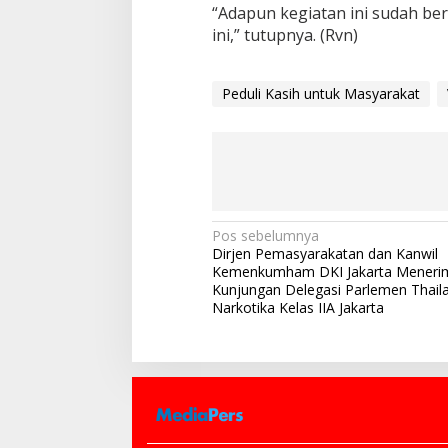
“Adapun kegiatan ini sudah be
ini,” tutupnya. (Rvn)
Peduli Kasih untuk Masyarakat
N
Pos sebelumnya
Dirjen Pemasyarakatan dan Kanwil
a
Kemenkumham DKI Jakarta Meneri
v
Kunjungan Delegasi Parlemen Thaila
Narkotika Kelas IIA Jakarta
i
g
a
s
i