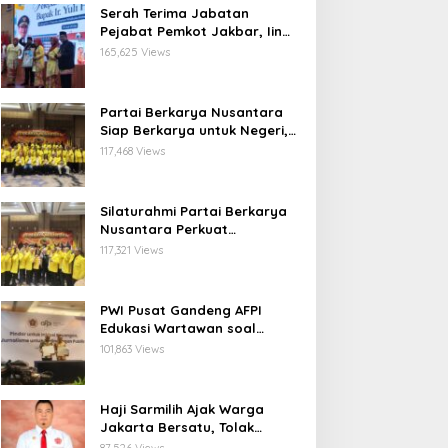
Serah Terima Jabatan
Pejabat Pemkot Jakbar, Iin
Mutmainnah: Mutasi Adalah
165,625 Views
Proses Regenerasi untuk
Perkuat Pelayanan Publik
Partai Berkarya Nusantara
Siap Berkarya untuk Negeri,
Kawal Program Prabowo dan
117,468 Views
Dorong Kesejahteraan
Masyarakat
Silaturahmi Partai Berkarya
Nusantara Perkuat
Konsolidasi Organisasi dan
117,321 Views
Komitmen Dukung Program
Pemerintahan Prabowo
Gibran
PWI Pusat Gandeng AFPI
Edukasi Wartawan soal
Pindar dan Perlindungan
101,863 Views
Publik
Haji Sarmilih Ajak Warga
Jakarta Bersatu, Tolak
Provokasi Pasca keributan di