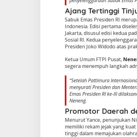
penyelenggaraan Sabuk Emas Pres
Ajang Tertinggi Tinj
Sabuk Emas Presiden RI merupak
Indonesia. Edisi pertama disel
Jakarta, disusul edisi kedua p
Sosial RI. Kedua penyelengga
Presiden
Joko Widodo
atas pra
Ketua Umum FTPI Pusat,
Nenen
segera menempuh langkah admin
“Setelah Pattimura Internasional
menyurati Presiden dan Mente
Emas Presiden RI ke-III dilaksa
Neneng.
Promotor Daerah d
Menurut Yance, penunjukan Nikol
memiliki rekam jejak yang kuat
tinggi dalam memajukan olahra