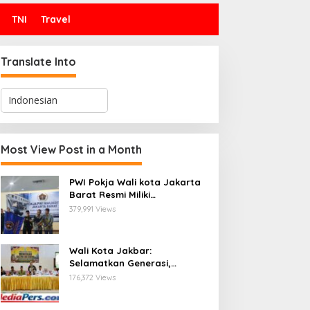
TNI
Travel
Translate Into
Most View Post in a Month
PWI Pokja Wali kota Jakarta
Barat Resmi Miliki
Kepengurusan dan
379,991 Views
Sekretariat Baru, Saat Enam
Tokoh Agama Bersatu
Mendoakan : Pelantikan yang
Wali Kota Jakbar:
Sarat Makna
Selamatkan Generasi,
Hentikan Bullying dan
176,372 Views
Stunting