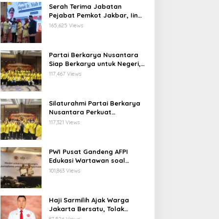
Serah Terima Jabatan
Pejabat Pemkot Jakbar, Iin
Mutmainnah: Mutasi Adalah
165,625 Views
Proses Regenerasi untuk
Perkuat Pelayanan Publik
Partai Berkarya Nusantara
Siap Berkarya untuk Negeri,
Kawal Program Prabowo dan
117,467 Views
Dorong Kesejahteraan
Masyarakat
Silaturahmi Partai Berkarya
Nusantara Perkuat
Konsolidasi Organisasi dan
117,321 Views
Komitmen Dukung Program
Pemerintahan Prabowo
Gibran
PWI Pusat Gandeng AFPI
Edukasi Wartawan soal
Pindar dan Perlindungan
101,863 Views
Publik
Haji Sarmilih Ajak Warga
Jakarta Bersatu, Tolak
Provokasi Pasca keributan di