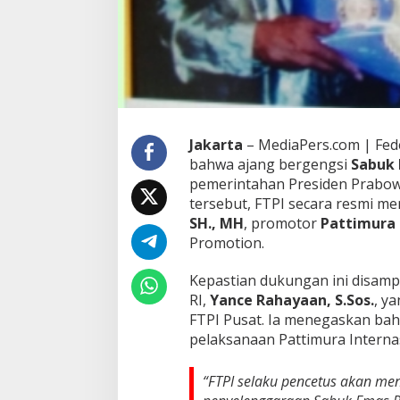
Jakarta
– MediaPers.com | Fede
bahwa ajang bergengsi
Sabuk 
pemerintahan Presiden
Prabow
tersebut, FTPI secara resmi 
SH., MH
, promotor
Pattimura 
Promotion.
Kepastian dukungan ini disamp
RI,
Yance Rahayaan, S.Sos.
, y
FTPI Pusat. Ia menegaskan bahw
pelaksanaan Pattimura Internasi
“FTPI selaku pencetus akan me