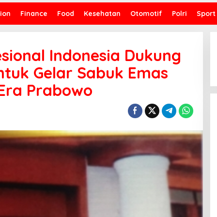
ion
Finance
Food
Kesehatan
Otomotif
Polri
Sport
esional Indonesia Dukung
ntuk Gelar Sabuk Emas
i Era Prabowo