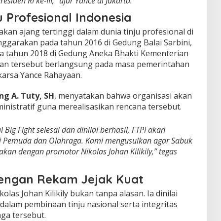
iden RI ke-III,” ujar Yance di Jakarta.
u Profesional Indonesia
an ajang tertinggi dalam dunia tinju profesional di
enggarakan pada tahun 2016 di Gedung Balai Sarbini,
ada tahun 2018 di Gedung Aneka Bhakti Kementerian
raan tersebut berlangsung pada masa pemerintahan
karsa Yance Rahayaan.
g A. Tuty, SH
, menyatakan bahwa organisasi akan
istratif guna merealisasikan rencana tersebut.
 Big Fight selesai dan dinilai berhasil, FTPI akan
ri Pemuda dan Olahraga. Kami mengusulkan agar Sabuk
nakan dengan promotor Nikolas Johan Kilikily,” tegas
engan Rekam Jejak Kuat
as Johan Kilikily bukan tanpa alasan. Ia dinilai
 dalam pembinaan tinju nasional serta integritas
ga tersebut.