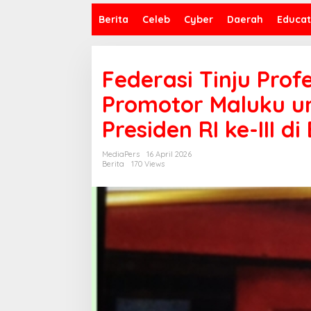
Berita
Celeb
Cyber
Daerah
Educat
Federasi Tinju Prof
Promotor Maluku u
Presiden RI ke-III d
MediaPers
16 April 2026
Berita
170 Views