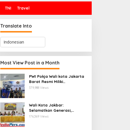
TNI
Travel
Translate Into
Most View Post in a Month
PWI Pokja Wali kota Jakarta
Barat Resmi Miliki
Kepengurusan dan
379,988 Views
Sekretariat Baru, Saat Enam
Tokoh Agama Bersatu
Mendoakan : Pelantikan yang
Wali Kota Jakbar:
Sarat Makna
Selamatkan Generasi,
Hentikan Bullying dan
176,369 Views
Stunting