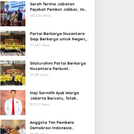
Serah Terima Jabatan
Pejabat Pemkot Jakbar, Iin
Mutmainnah: Mutasi Adalah
165,620 Views
Proses Regenerasi untuk
Perkuat Pelayanan Publik
Partai Berkarya Nusantara
Siap Berkarya untuk Negeri,
Kawal Program Prabowo dan
117,467 Views
Dorong Kesejahteraan
Masyarakat
Silaturahmi Partai Berkarya
Nusantara Perkuat
Konsolidasi Organisasi dan
117,318 Views
Komitmen Dukung Program
Pemerintahan Prabowo
Gibran
Haji Sarmilih Ajak Warga
Jakarta Bersatu, Tolak
Provokasi Pasca keributan di
87,525 Views
Matraman
Anggota Tim Pembela
Demokrasi Indonesia
Apresiasi Peringatan 30