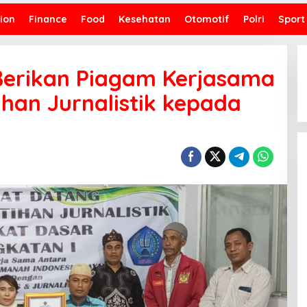
ion
Finance
Food
Kesehatan
Otomotif
Polri
Sport
 Berikan Piagam Kerjasama
han Jurnalistik kepada