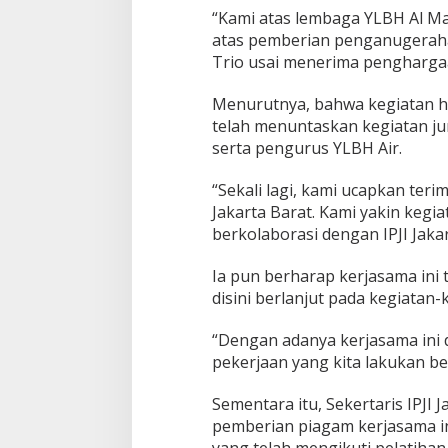
“Kami atas lembaga YLBH Al M
atas pemberian penganugerahan 
Trio usai menerima pengharga
Menurutnya, bahwa kegiatan har
telah menuntaskan kegiatan jur
serta pengurus YLBH Air.
“Sekali lagi, kami ucapkan ter
Jakarta Barat. Kami yakin kegia
berkolaborasi dengan IPJI Jakart
Ia pun berharap kerjasama ini
disini berlanjut pada kegiatan-
“Dengan adanya kerjasama ini d
pekerjaan yang kita lakukan b
Sementara itu, Sekertaris IPJI
pemberian piagam kerjasama in
yang telah mengikuti pelatihan j