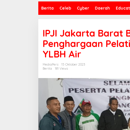
Berita
Celeb
Cyber
Daerah
Educat
IPJI Jakarta Barat
Penghargaan Pelati
YLBH Air
MediaPers
15 Oktober 2023
Berita
181 Views