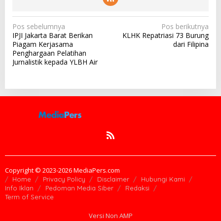
N
Pos sebelumnya
Pos berikutnya
IPJI Jakarta Barat Berikan
KLHK Repatriasi 73 Burung
a
Piagam Kerjasama
dari Filipina
v
Penghargaan Pelatihan
Jurnalistik kepada YLBH Air
i
g
a
s
i
p
o
s
Copyright © 2023-2026 MediaPers.com
Home
Privacy Policy
Disclaimer
Hubungi Kami
Info Iklan
Pedoman Media Siber
Redaksi
Term of Service
Versi Non AMP