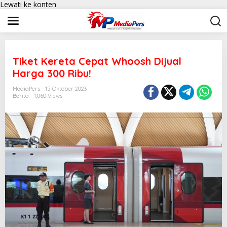
Lewati ke konten
Tiket Kereta Cepat Whoosh Dijual
Harga 300 Ribu!
MediaPers
15 Oktober 2023
Berita
1,060 Views