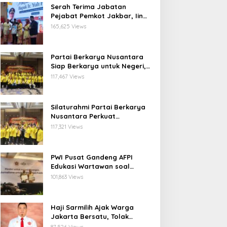
Serah Terima Jabatan
Pejabat Pemkot Jakbar, Iin
Mutmainnah: Mutasi Adalah
165,625 Views
Proses Regenerasi untuk
Perkuat Pelayanan Publik
Partai Berkarya Nusantara
Siap Berkarya untuk Negeri,
Kawal Program Prabowo dan
117,467 Views
Dorong Kesejahteraan
Masyarakat
Silaturahmi Partai Berkarya
Nusantara Perkuat
Konsolidasi Organisasi dan
117,321 Views
Komitmen Dukung Program
Pemerintahan Prabowo
Gibran
PWI Pusat Gandeng AFPI
Edukasi Wartawan soal
Pindar dan Perlindungan
101,863 Views
Publik
Haji Sarmilih Ajak Warga
Jakarta Bersatu, Tolak
Provokasi Pasca keributan di