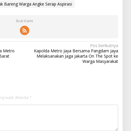
uk Bareng Warga Angke Serap Aspirasi
Ikuti Kami
Pos berikutnya
a Metro
Kapolda Metro Jaya Bersama Pangdam Jaya
Barat
Melaksanakan Jaga Jakarta On The Spot ke
Warga Masyarakat
ng wajib ditandai
*