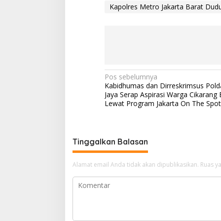
Kapolres Metro Jakarta Barat Dud
N
Pos sebelumnya
Kabidhumas dan Dirreskrimsus Pold
a
Jaya Serap Aspirasi Warga Cikarang 
v
Lewat Program Jakarta On The Spot
i
g
Tinggalkan Balasan
a
s
Alamat email Anda tidak akan dipublikasikan.
Ruas ya
i
p
o
s