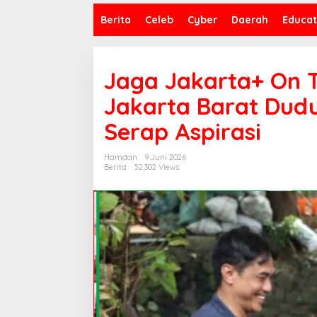
Berita
Celeb
Cyber
Daerah
Educat
Jaga Jakarta+ On T
Jakarta Barat Dud
Serap Aspirasi
Hamdan
9 Juni 2026
Berita
52,302 Views