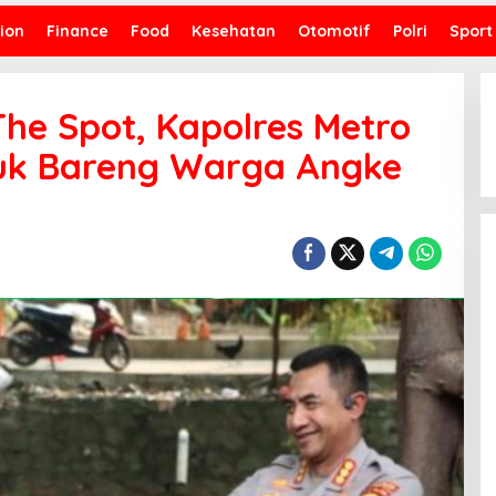
ion
Finance
Food
Kesehatan
Otomotif
Polri
Sport
he Spot, Kapolres Metro
uk Bareng Warga Angke