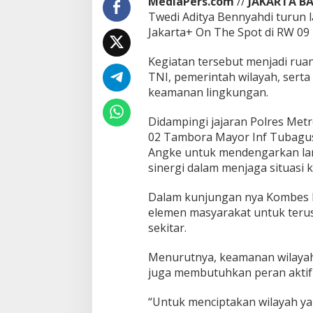
MediaPers.com
//
JAKARTA B
Twedi Aditya Bennyahdi turun
Jakarta+ On The Spot di RW 09 
Kegiatan tersebut menjadi ruan
TNI, pemerintah wilayah, ser
keamanan lingkungan.
Didampingi jajaran Polres Metr
02 Tambora Mayor Inf Tubagus 
Angke untuk mendengarkan lan
sinergi dalam menjaga situasi
Dalam kunjungan nya Kombes P
elemen masyarakat untuk teru
sekitar.
Menurutnya, keamanan wilayah 
juga membutuhkan peran aktif
“Untuk menciptakan wilayah y