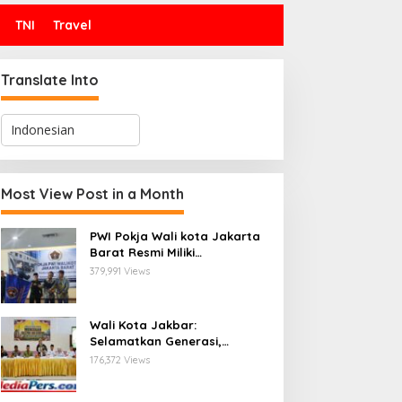
TNI
Travel
Translate Into
Most View Post in a Month
PWI Pokja Wali kota Jakarta
Barat Resmi Miliki
Kepengurusan dan
379,991 Views
Sekretariat Baru, Saat Enam
Tokoh Agama Bersatu
Mendoakan : Pelantikan yang
Wali Kota Jakbar:
Sarat Makna
Selamatkan Generasi,
Hentikan Bullying dan
176,372 Views
Stunting