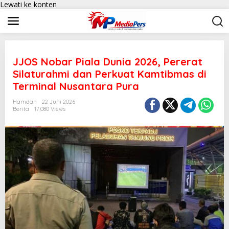
Lewati ke konten
JJOS Nobar Piala Dunia 2026, Pererat
Silaturahmi dan Perkuat Kamtibmas di
Terminal Nusantara Pura
Hamdan
22 Juni 2026
Berita
17,080 Views