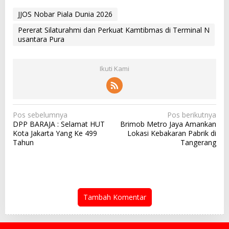
JJOS Nobar Piala Dunia 2026
Pererat Silaturahmi dan Perkuat Kamtibmas di Terminal N
usantara Pura
Ikuti Kami
N
Pos sebelumnya
Pos berikutnya
DPP BARAJA : Selamat HUT
Brimob Metro Jaya Amankan
a
Kota Jakarta Yang Ke 499
Lokasi Kebakaran Pabrik di
v
Tahun
Tangerang
i
g
a
s
Tambah Komentar
i
p