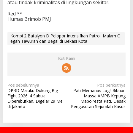
atau tindak kriminalitas di lingkungan sekitar.
Red **
Humas Brimob PMJ
Kompi 2 Batalyon D Pelopor Intensifkan Patroli Malam C
egah Tawuran dan Begal di Bekasi Kota
Ikuti Kami
N
Pos sebelumnya
Pos berikutnya
DPRD Maluku Dukung Big
Pati Memanas Lagi! Ribuan
a
Fight 2026: 4 Sabuk
Massa AMPB Kepung
v
Diperebutkan, Digelar 29 Mei
Mapolresta Pati, Desak
di Jakarta
Pengusutan Sejumlah Kasus
i
g
a