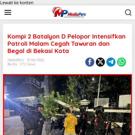
Lewati ke konten
Kompi 2 Batalyon D Pelopor Intensifkan
Patroli Malam Cegah Tawuran dan
Begal di Bekasi Kota
MediaPers
13 Mei 2026
Berita
272 Views