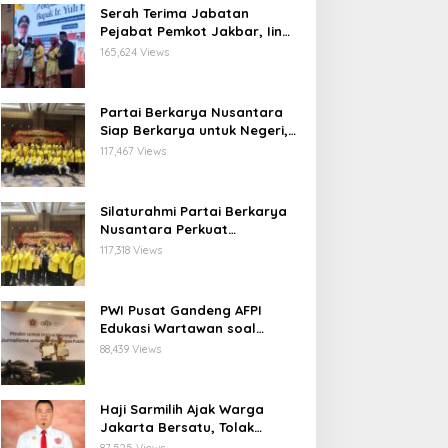
Serah Terima Jabatan
Pejabat Pemkot Jakbar, Iin
Mutmainnah: Mutasi Adalah
165,624 Views
Proses Regenerasi untuk
Perkuat Pelayanan Publik
Partai Berkarya Nusantara
Siap Berkarya untuk Negeri,
Kawal Program Prabowo dan
117,467 Views
Dorong Kesejahteraan
Masyarakat
Silaturahmi Partai Berkarya
Nusantara Perkuat
Konsolidasi Organisasi dan
117,318 Views
Komitmen Dukung Program
Pemerintahan Prabowo
Gibran
PWI Pusat Gandeng AFPI
Edukasi Wartawan soal
Pindar dan Perlindungan
88,439 Views
Publik
Haji Sarmilih Ajak Warga
Jakarta Bersatu, Tolak
Provokasi Pasca keributan di