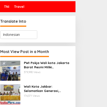
TNI
Travel
Translate Into
Most View Post in a Month
PWI Pokja Wali kota Jakarta
Barat Resmi Miliki
Kepengurusan dan
379,990 Views
Sekretariat Baru, Saat Enam
Tokoh Agama Bersatu
Mendoakan : Pelantikan yang
Wali Kota Jakbar:
Sarat Makna
Selamatkan Generasi,
Hentikan Bullying dan
176,371 Views
Stunting