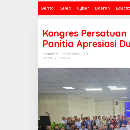
Berita
Celeb
Cyber
Daerah
Educat
Kongres Persatuan 
Panitia Apresiasi 
MediaPers
1 September 2025
Berita
295 Views