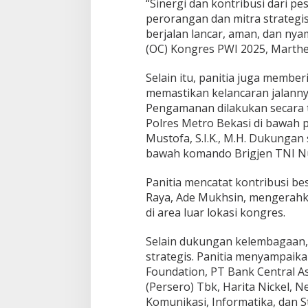
“Sinergi dan kontribusi dari pe
perorangan dan mitra strategi
berjalan lancar, aman, dan ny
(OC) Kongres PWI 2025, Marthen 
Selain itu, panitia juga membe
memastikan kelancaran jalanny
Pengamanan dilakukan secara t
Polres Metro Bekasi di bawah 
Mustofa, S.I.K., M.H. Dukungan
bawah komando Brigjen TNI N
Panitia mencatat kontribusi be
Raya, Ade Mukhsin, mengerah
di area luar lokasi kongres.
Selain dukungan kelembagaan, 
strategis. Panitia menyampaik
Foundation, PT Bank Central A
(Persero) Tbk, Harita Nickel, N
Komunikasi, Informatika, dan St