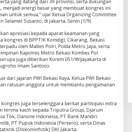
serta yang datang dari 39 provinsi, serta dukungan
s, menjadi energi besar yang membuat kongres ini
aman untuk semua,” ujar Ketua Organizing Committee
Selamet Susanto, di Jakarta, Senin (1/9).
rikan apresiasi kepada aparat keamanan yang
a kongres di BPPTIK Komdigi, Cikarang, Bekasi.
erpadu oleh Mabes Polri, Polda Metro Jaya, serta
pimpinan Kapolres Metro Bekasi Kombes Pol
 serupa juga diberikan Korem 051/Wijayakarta di
ugroho Imam Santoso.
sar dari jajaran PWI Bekasi Raya. Ketua PWI Bekasi
kan ratusan anggota untuk membantu pengamanan
kongres juga terselenggara berkat partisipasi mitra
an terima kasih kepada Triputra Group, Djarum
sia Tbk, Danone Indonesia, PT Bank Mandiri
estlé, PT Pupuk Indonesia (Persero), serta Dinas
atistik (Diskominfotik) DKI Jakarta.