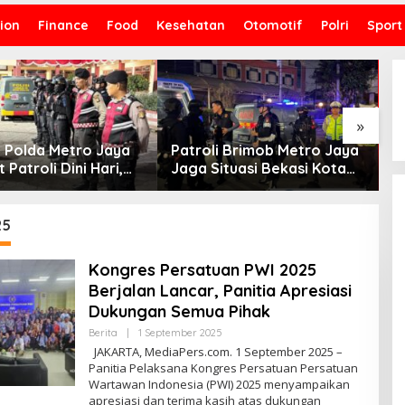
ion
Finance
Food
Kesehatan
Otomotif
Polri
Sport
»
 Polda Metro Jaya
Patroli Brimob Metro Jaya
B
 Patroli Dini Hari,
Jaga Situasi Bekasi Kota
B
ng Tetap Aman
Tetap Kondusif Hingga Dini
T
if
Hari
D
25
Kongres Persatuan PWI 2025
Berjalan Lancar, Panitia Apresiasi
Dukungan Semua Pihak
Berita
|
1 September 2025
O
L
JAKARTA, MediaPers.com. 1 September 2025 –
E
Panitia Pelaksana Kongres Persatuan Persatuan
H
Wartawan Indonesia (PWI) 2025 menyampaikan
M
E
apresiasi dan terima kasih atas dukungan