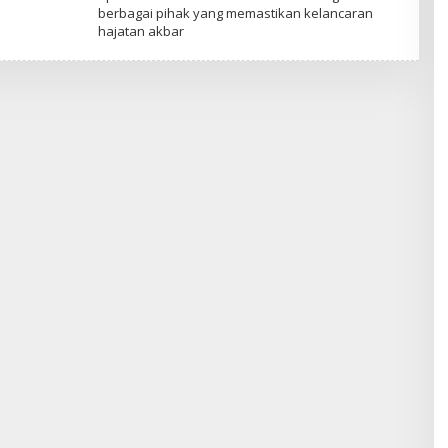
D
berbagai pihak yang memastikan kelancaran
I
hajatan akbar
A
P
E
R
S