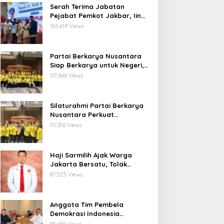
Serah Terima Jabatan
Pejabat Pemkot Jakbar, Iin
Mutmainnah: Mutasi Adalah
165,619 Views
Proses Regenerasi untuk
Perkuat Pelayanan Publik
Partai Berkarya Nusantara
Siap Berkarya untuk Negeri,
Kawal Program Prabowo dan
117,466 Views
Dorong Kesejahteraan
Masyarakat
Silaturahmi Partai Berkarya
Nusantara Perkuat
Konsolidasi Organisasi dan
117,316 Views
Komitmen Dukung Program
Pemerintahan Prabowo
Gibran
Haji Sarmilih Ajak Warga
Jakarta Bersatu, Tolak
Provokasi Pasca keributan di
87,525 Views
Matraman
Anggota Tim Pembela
Demokrasi Indonesia
Apresiasi Peringatan 30