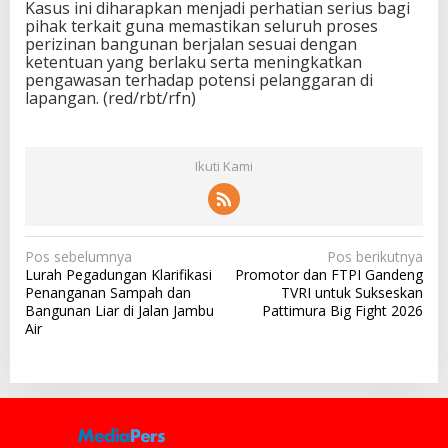
Kasus ini diharapkan menjadi perhatian serius bagi
pihak terkait guna memastikan seluruh proses
perizinan bangunan berjalan sesuai dengan
ketentuan yang berlaku serta meningkatkan
pengawasan terhadap potensi pelanggaran di
lapangan. (red/rbt/rfn)
Ikuti Kami
N
Pos sebelumnya
Pos berikutnya
Lurah Pegadungan Klarifikasi
Promotor dan FTPI Gandeng
a
Penanganan Sampah dan
TVRI untuk Sukseskan
v
Bangunan Liar di Jalan Jambu
Pattimura Big Fight 2026
Air
i
g
a
s