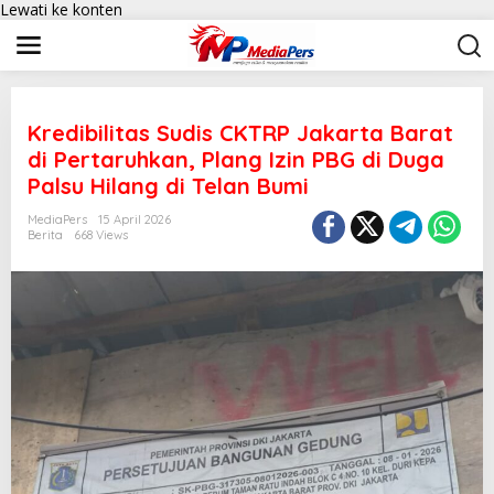
Lewati ke konten
Kredibilitas Sudis CKTRP Jakarta Barat
di Pertaruhkan, Plang Izin PBG di Duga
Palsu Hilang di Telan Bumi
MediaPers
15 April 2026
Berita
668 Views