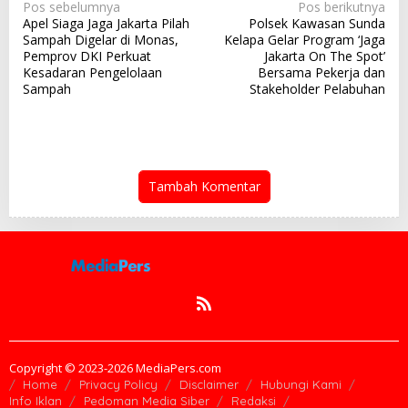
N
Pos sebelumnya
Pos berikutnya
Apel Siaga Jaga Jakarta Pilah
Polsek Kawasan Sunda
a
Sampah Digelar di Monas,
Kelapa Gelar Program ‘Jaga
v
Pemprov DKI Perkuat
Jakarta On The Spot’
Kesadaran Pengelolaan
Bersama Pekerja dan
i
Sampah
Stakeholder Pelabuhan
g
a
s
i
Tambah Komentar
p
o
s
Copyright © 2023-2026 MediaPers.com
Home
Privacy Policy
Disclaimer
Hubungi Kami
Info Iklan
Pedoman Media Siber
Redaksi