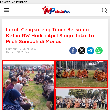
Lewati ke konten
Lurah Cengkareng Timur Bersama
Ketua RW Hadiri Apel Siaga Jakarta
Pilah Sampah di Monas
Hamdan
21 Juni 2026
Berita
13,817 Views