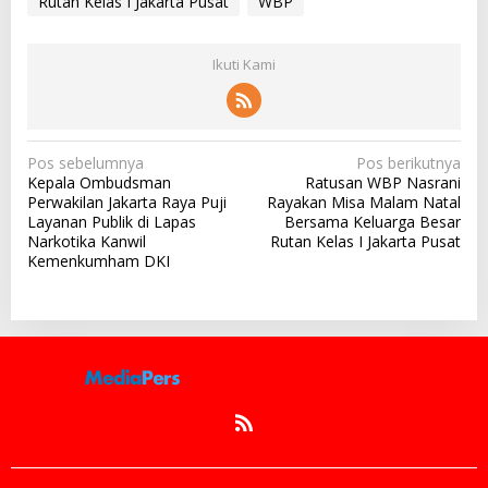
Rutan Kelas I Jakarta Pusat
WBP
Ikuti Kami
N
Pos sebelumnya
Pos berikutnya
Kepala Ombudsman
Ratusan WBP Nasrani
a
Perwakilan Jakarta Raya Puji
Rayakan Misa Malam Natal
v
Layanan Publik di Lapas
Bersama Keluarga Besar
Narkotika Kanwil
Rutan Kelas I Jakarta Pusat
i
Kemenkumham DKI
g
a
s
i
p
o
s