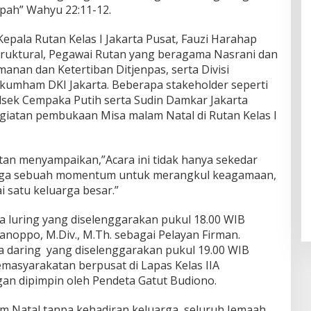
ah” Wahyu 22:11-12.
epala Rutan Kelas I Jakarta Pusat, Fauzi Harahap
Struktural, Pegawai Rutan yang beragama Nasrani dan
manan dan Ketertiban Ditjenpas, serta Divisi
umham DKI Jakarta. Beberapa stakeholder seperti
sek Cempaka Putih serta Sudin Damkar Jakarta
egiatan pembukaan Misa malam Natal di Rutan Kelas I
an menyampaikan,”Acara ini tidak hanya sekedar
juga sebuah momentum untuk merangkul keagamaan,
 satu keluarga besar.”
a luring yang diselenggarakan pukul 18.00 WIB
anoppo, M.Div., M.Th. sebagai Pelayan Firman.
a daring yang diselenggarakan pukul 19.00 WIB
emasyarakatan berpusat di Lapas Kelas IIA
 dipimpin oleh Pendeta Gatut Budiono.
 Natal tanpa kehadiran keluarga, seluruh Jemaah