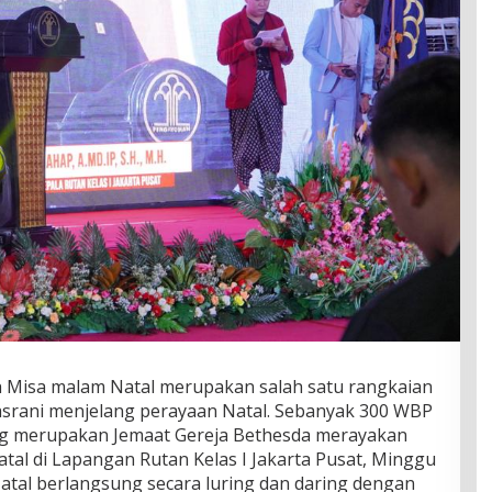
h Misa malam Natal merupakan salah satu rangkaian
asrani menjelang perayaan Natal. Sebanyak 300 WBP
ang merupakan Jemaat Gereja Bethesda merayakan
tal di Lapangan Rutan Kelas I Jakarta Pusat, Minggu
atal berlangsung secara luring dan daring dengan