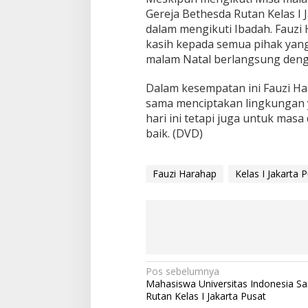
Gereja Bethesda Rutan Kelas I
dalam mengikuti Ibadah. Fauzi
kasih kepada semua pihak yan
malam Natal berlangsung deng
Dalam kesempatan ini Fauzi H
sama menciptakan lingkungan 
hari ini tetapi juga untuk mas
baik. (DVD)
Fauzi Harahap
Kelas I Jakarta 
N
Pos sebelumnya
Mahasiswa Universitas Indonesia S
a
Rutan Kelas I Jakarta Pusat