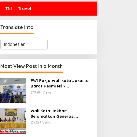
TNI
Travel
Translate Into
Most View Post in a Month
PWI Pokja Wali kota Jakarta
Barat Resmi Miliki
Kepengurusan dan
379,984 Views
Sekretariat Baru, Saat Enam
Tokoh Agama Bersatu
Mendoakan : Pelantikan yang
Wali Kota Jakbar:
Sarat Makna
Selamatkan Generasi,
Hentikan Bullying dan
176,367 Views
Stunting