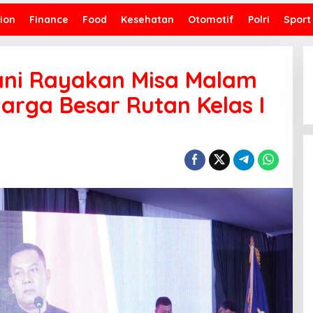
ion
Finance
Food
Kesehatan
Otomotif
Polri
Sport
ni Rayakan Misa Malam
arga Besar Rutan Kelas I