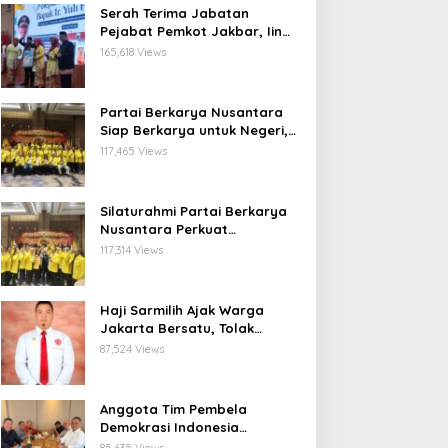
Serah Terima Jabatan
Pejabat Pemkot Jakbar, Iin
Mutmainnah: Mutasi Adalah
165,618 Views
Proses Regenerasi untuk
Perkuat Pelayanan Publik
Partai Berkarya Nusantara
Siap Berkarya untuk Negeri,
Kawal Program Prabowo dan
117,465 Views
Dorong Kesejahteraan
Masyarakat
Silaturahmi Partai Berkarya
Nusantara Perkuat
Konsolidasi Organisasi dan
117,314 Views
Komitmen Dukung Program
Pemerintahan Prabowo
Gibran
Haji Sarmilih Ajak Warga
Jakarta Bersatu, Tolak
Provokasi Pasca keributan di
87,524 Views
Matraman
Anggota Tim Pembela
Demokrasi Indonesia
Apresiasi Peringatan 30