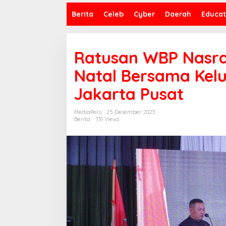
Berita
Celeb
Cyber
Daerah
Educat
Ratusan WBP Nasra
Natal Bersama Kelu
Jakarta Pusat
MediaPers
25 Desember 2023
Berita
731 Views