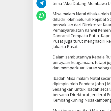
tema “Aku Datang Membawa Up
Misa malam Natal dibuka oleh K
dihadiri oleh Seluruh Pejabat 
perwakilan dari Direktorat Kea
Pemasyarakatan Kanwil Kemenk
Danramil Cempaka Putih, Kapol
Pusat juga turut menghadiri k
Jakarta Pusat.
Dalam sambutannya Kepala Rut
perayaan keagamaan, tetapi 
dan memperkuat ikatan sebagai
Ibadah Misa malam Natal secar
dipimpin oleh Pendeta John J M
Sedangkan untuk Ibadah secar
bersama Direktorat Jenderal P
Kembangkuning,Nusakambangan
Meskipun mengikuti Misa malam