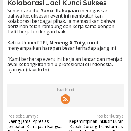
Kolaborasi Jadi Kunci Sukses
Sementara itu,
Yance Rahayaan
menegaskan
bahwa kesuksesan event ini membutuhkan
kolaborasi berbagai pihak. Ia memastikan bahwa
perizinan telah rampung dan kerja sama dengan
TVRI berjalan dengan baik.
Ketua Umum FTPI,
Neneng A Tuty
, turut
menyampaikan harapan besar terhadap ajang ini.
“Kami berharap event ini berjalan lancar dan menjadi
awal kebangkitan tinju profesional di Indonesia,”
ujarnya. (david/rfn)
Ikuti Kami
N
Pos sebelumnya
Pos berikutnya
Daeng Jamal Apresiasi
Kepemimpinan Inklusif Lurah
a
Jembatan Kemajuan Bangsa:
Kapuk Dorong Transformasi