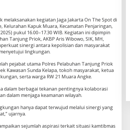
k melaksanakan kegiatan Jaga Jakarta On The Spot di
e, Kelurahan Kapuk Muara, Kecamatan Penjaringan,
2025) pukul 16.00–17.30 WIB. Kegiatan ini dipimpin
han Tanjung Priok, AKBP Aris Wibowo, SIK, MH,
perkuat sinergi antara kepolisian dan masyarakat
enyetujui lingkungan.
mlah pejabat utama Polres Pelabuhan Tanjung Priok
sek Kawasan Sunda Kelapa, tokoh masyarakat, ketua
kungan, serta warga RW 21 Muara Angke.
a dalam berbagai tekanan pentingnya kolaborasi
ian dalam menjaga keamanan wilayah.
kungan hanya dapat terwujud melalui sinergi yang
t,” ujarnya.
mpaikan sejumlah aspirasi terkait situasi kamtibmas