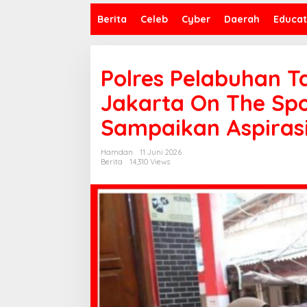
Berita
Celeb
Cyber
Daerah
Educat
Polres Pelabuhan T
Jakarta On The Spo
Sampaikan Aspiras
Hamdan
11 Juni 2026
Berita
14,310 Views