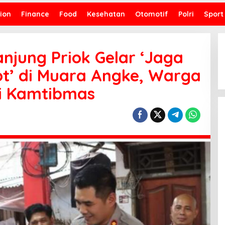
ion
Finance
Food
Kesehatan
Otomotif
Polri
Sport
anjung Priok Gelar ‘Jaga
t’ di Muara Angke, Warga
i Kamtibmas