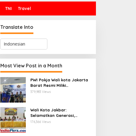
TNI
Travel
Translate Into
Most View Post in a Month
PWI Pokja Wali kota Jakarta
Barat Resmi Miliki
Kepengurusan dan
379,983 Views
Sekretariat Baru, Saat Enam
Tokoh Agama Bersatu
Mendoakan : Pelantikan yang
Wali Kota Jakbar:
Sarat Makna
Selamatkan Generasi,
Hentikan Bullying dan
176,366 Views
Stunting