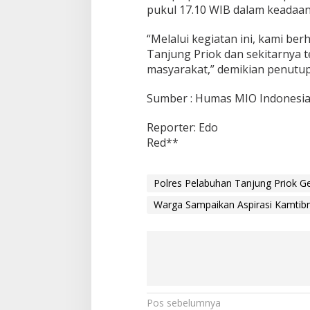
pukul 17.10 WIB dalam keadaan 
“Melalui kegiatan ini, kami be
Tanjung Priok dan sekitarnya t
masyarakat,” demikian penutup
Sumber : Humas MIO Indonesia
Reporter: Edo
Red**
Polres Pelabuhan Tanjung Priok Ge
Warga Sampaikan Aspirasi Kamti
N
Pos sebelumnya