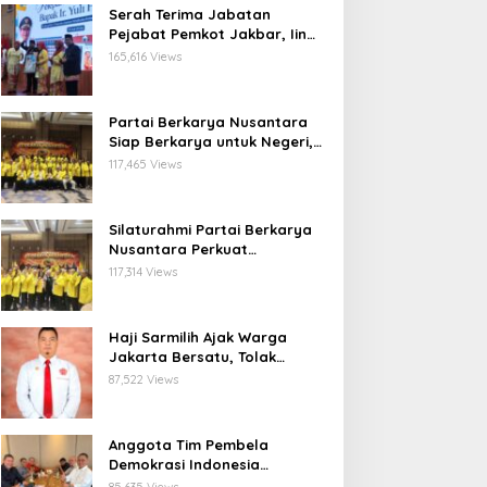
Serah Terima Jabatan
Pejabat Pemkot Jakbar, Iin
Mutmainnah: Mutasi Adalah
165,616 Views
Proses Regenerasi untuk
Perkuat Pelayanan Publik
Partai Berkarya Nusantara
Siap Berkarya untuk Negeri,
Kawal Program Prabowo dan
117,465 Views
Dorong Kesejahteraan
Masyarakat
Silaturahmi Partai Berkarya
Nusantara Perkuat
Konsolidasi Organisasi dan
117,314 Views
Komitmen Dukung Program
Pemerintahan Prabowo
Gibran
Haji Sarmilih Ajak Warga
Jakarta Bersatu, Tolak
Provokasi Pasca keributan di
87,522 Views
Matraman
Anggota Tim Pembela
Demokrasi Indonesia
Apresiasi Peringatan 30