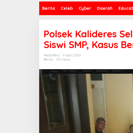
Berita
Celeb
Cyber
Daerah
Educat
Polsek Kalideres Se
Siswi SMP, Kasus B
MediaPers
9 April 2026
Berita
231 Views