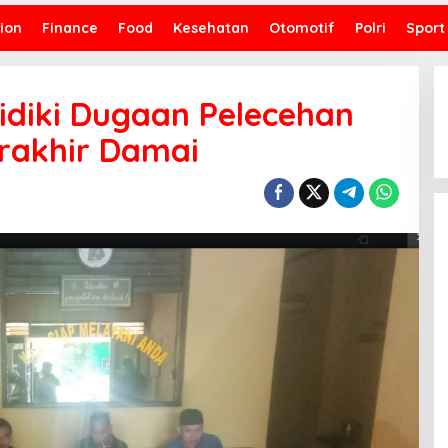
ion
Finance
Food
Kesehatan
Otomotif
Polri
Sport
lidiki Dugaan Pelecehan
erakhir Damai