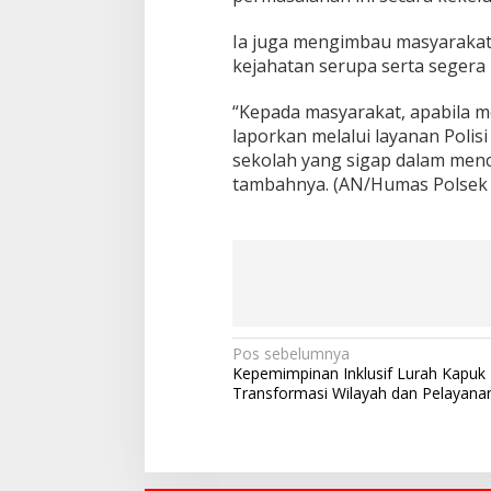
Ia juga mengimbau masyarakat 
kejahatan serupa serta segera
“Kepada masyarakat, apabila m
laporkan melalui layanan Polisi
sekolah yang sigap dalam mence
tambahnya. (AN/Humas Polsek 
N
Pos sebelumnya
Kepemimpinan Inklusif Lurah Kapuk
a
Transformasi Wilayah dan Pelayanan
v
i
g