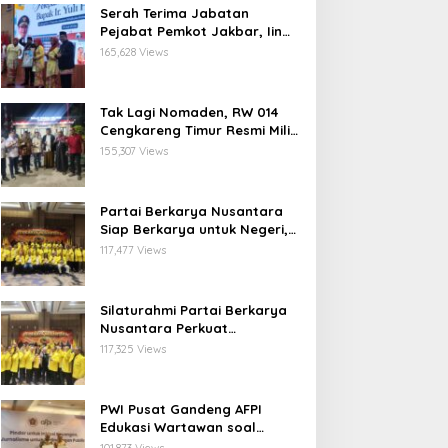
Serah Terima Jabatan
Pejabat Pemkot Jakbar, Iin
Mutmainnah: Mutasi Adalah
165,628 Views
Proses Regenerasi untuk
Perkuat Pelayanan Publik
Tak Lagi Nomaden, RW 014
Cengkareng Timur Resmi Miliki
Balai Warga Definitif
155,307 Views
Partai Berkarya Nusantara
Siap Berkarya untuk Negeri,
Kawal Program Prabowo dan
117,477 Views
Dorong Kesejahteraan
Masyarakat
Silaturahmi Partai Berkarya
Nusantara Perkuat
Konsolidasi Organisasi dan
117,325 Views
Komitmen Dukung Program
Pemerintahan Prabowo
Gibran
PWI Pusat Gandeng AFPI
Edukasi Wartawan soal
Pindar dan Perlindungan