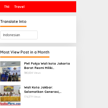
TNI
Travel
Translate Into
Most View Post in a Month
PWI Pokja Wali kota Jakarta
Barat Resmi Miliki
Kepengurusan dan
380,004 Views
Sekretariat Baru, Saat Enam
Tokoh Agama Bersatu
Mendoakan : Pelantikan yang
Wali Kota Jakbar:
Sarat Makna
Selamatkan Generasi,
Hentikan Bullying dan
176,379 Views
Stunting