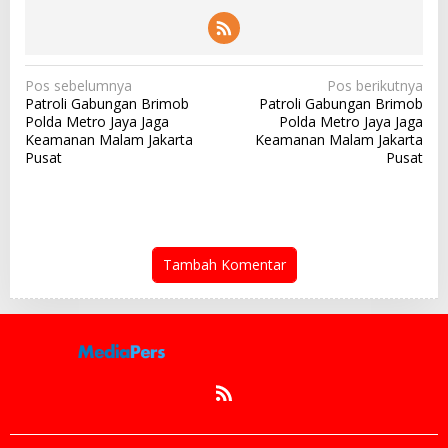
N
Pos sebelumnya
Pos berikutnya
Patroli Gabungan Brimob
Patroli Gabungan Brimob
a
Polda Metro Jaya Jaga
Polda Metro Jaya Jaga
v
Keamanan Malam Jakarta
Keamanan Malam Jakarta
Pusat
Pusat
i
g
a
s
Tambah Komentar
i
p
o
s