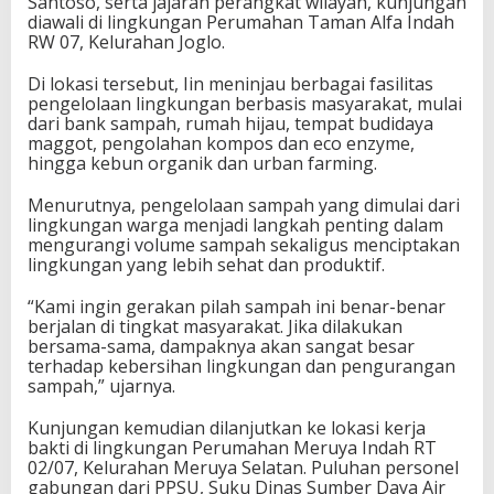
Santoso, serta jajaran perangkat wilayah, kunjungan
diawali di lingkungan Perumahan Taman Alfa Indah
RW 07, Kelurahan Joglo.
Di lokasi tersebut, Iin meninjau berbagai fasilitas
pengelolaan lingkungan berbasis masyarakat, mulai
dari bank sampah, rumah hijau, tempat budidaya
maggot, pengolahan kompos dan eco enzyme,
hingga kebun organik dan urban farming.
Menurutnya, pengelolaan sampah yang dimulai dari
lingkungan warga menjadi langkah penting dalam
mengurangi volume sampah sekaligus menciptakan
lingkungan yang lebih sehat dan produktif.
“Kami ingin gerakan pilah sampah ini benar-benar
berjalan di tingkat masyarakat. Jika dilakukan
bersama-sama, dampaknya akan sangat besar
terhadap kebersihan lingkungan dan pengurangan
sampah,” ujarnya.
Kunjungan kemudian dilanjutkan ke lokasi kerja
bakti di lingkungan Perumahan Meruya Indah RT
02/07, Kelurahan Meruya Selatan. Puluhan personel
gabungan dari PPSU, Suku Dinas Sumber Daya Air