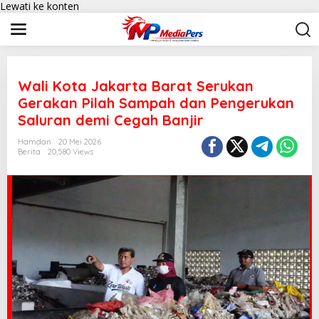
Lewati ke konten
Wali Kota Jakarta Barat Serukan
Gerakan Pilah Sampah dan Pengerukan
Saluran demi Cegah Banjir
Hamdan
20 Mei 2026
Berita
20,580 Views