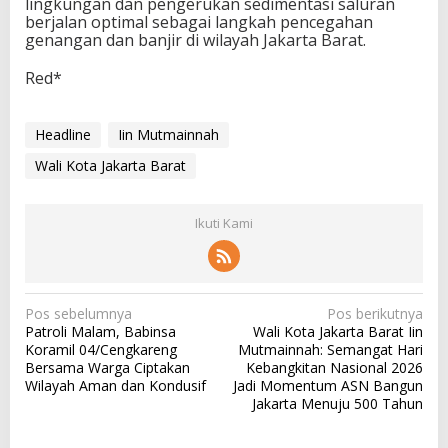
lingkungan dan pengerukan sedimentasi saluran
berjalan optimal sebagai langkah pencegahan
genangan dan banjir di wilayah Jakarta Barat.
Red*
Headline
Iin Mutmainnah
Wali Kota Jakarta Barat
Ikuti Kami
N
Pos sebelumnya
Pos berikutnya
Patroli Malam, Babinsa
Wali Kota Jakarta Barat Iin
a
Koramil 04/Cengkareng
Mutmainnah: Semangat Hari
v
Bersama Warga Ciptakan
Kebangkitan Nasional 2026
Wilayah Aman dan Kondusif
Jadi Momentum ASN Bangun
i
Jakarta Menuju 500 Tahun
g