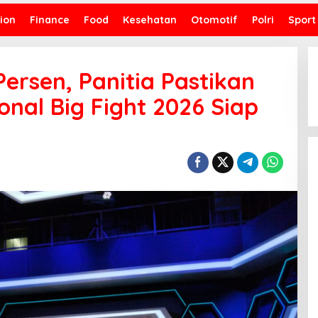
ion
Finance
Food
Kesehatan
Otomotif
Polri
Sport
ersen, Panitia Pastikan
onal Big Fight 2026 Siap