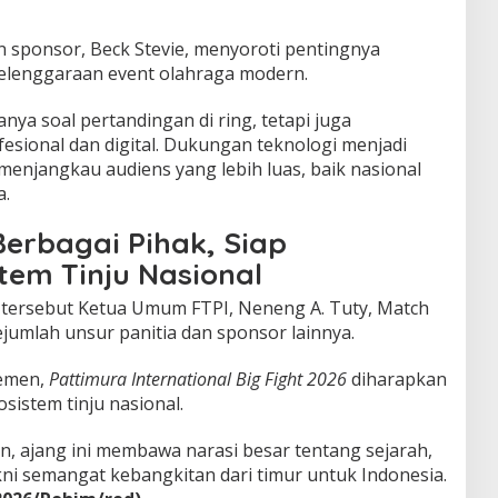
an sponsor,
Beck Stevie
, menyoroti pentingnya
yelenggaraan event olahraga modern.
anya soal pertandingan di ring, tetapi juga
esional dan digital. Dukungan teknologi menjadi
 menjangkau audiens yang lebih luas, baik nasional
a.
erbagai Pihak, Siap
tem Tinju Nasional
 tersebut Ketua Umum FTPI,
Neneng A. Tuty
, Match
sejumlah unsur panitia dan sponsor lainnya.
emen,
Pattimura International Big Fight 2026
diharapkan
sistem tinju nasional.
n, ajang ini membawa narasi besar tentang sejarah,
ni semangat kebangkitan dari timur untuk Indonesia.