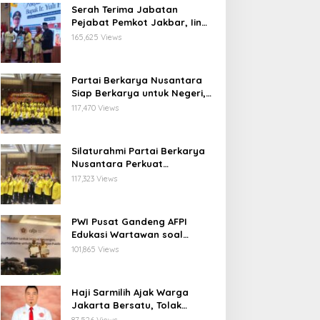
Serah Terima Jabatan
Pejabat Pemkot Jakbar, Iin
Mutmainnah: Mutasi Adalah
165,625 Views
Proses Regenerasi untuk
Perkuat Pelayanan Publik
Partai Berkarya Nusantara
Siap Berkarya untuk Negeri,
Kawal Program Prabowo dan
117,470 Views
Dorong Kesejahteraan
Masyarakat
Silaturahmi Partai Berkarya
Nusantara Perkuat
Konsolidasi Organisasi dan
117,323 Views
Komitmen Dukung Program
Pemerintahan Prabowo
Gibran
PWI Pusat Gandeng AFPI
Edukasi Wartawan soal
Pindar dan Perlindungan
101,865 Views
Publik
Haji Sarmilih Ajak Warga
Jakarta Bersatu, Tolak
Provokasi Pasca keributan di