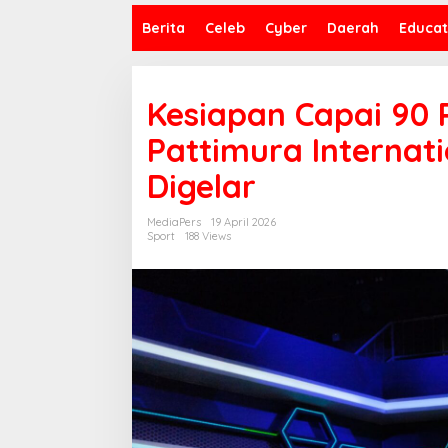
Berita
Celeb
Cyber
Daerah
Educat
Kesiapan Capai 90 P
Pattimura Internati
Digelar
MediaPers
19 April 2026
Sport
188 Views