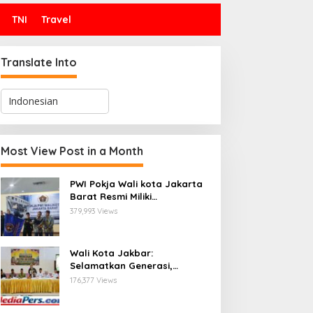
TNI
Travel
Translate Into
Most View Post in a Month
PWI Pokja Wali kota Jakarta
Barat Resmi Miliki
Kepengurusan dan
379,993 Views
Sekretariat Baru, Saat Enam
Tokoh Agama Bersatu
Mendoakan : Pelantikan yang
Wali Kota Jakbar:
Sarat Makna
Selamatkan Generasi,
Hentikan Bullying dan
176,377 Views
Stunting