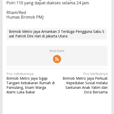
Polri 110 yang dapat diakses selama 24 jam.
Rham/Red
Humas Brimob PMJ
Brimob Metro Jaya Amankan 3 Terduga Pengguna Sabu S
aat Patroli Dini Hari di Jakarta Utara
Ikuti Kami
N
Pos sebelumnya
Pos berikutnya
Brimob Metro Jaya Sigap
Brimob Metro Jaya Perkuat
a
Tangani Kebakaran Rumah di
Kepedulian Sosial melalui
v
Pamulang, Enam Warga
Santunan Anak Yatim dan
Alami Luka Bakar
Do’a Bersama
i
g
a