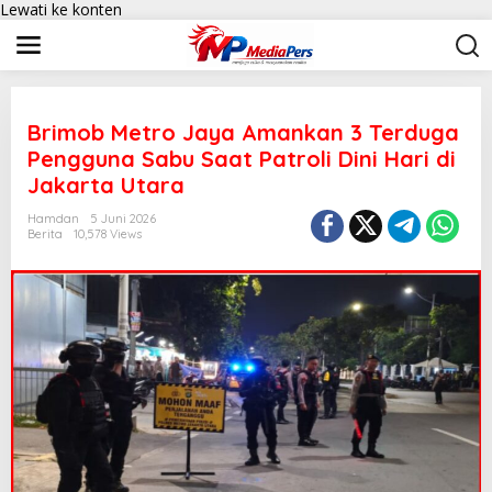
Lewati ke konten
Brimob Metro Jaya Amankan 3 Terduga
Pengguna Sabu Saat Patroli Dini Hari di
Jakarta Utara
Hamdan
5 Juni 2026
Berita
10,578 Views