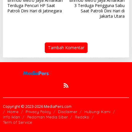
Brimob Metro Jaya Amankan
Brimob Metro Jaya Amankan
a
Terduga Pencuri HP Saat
3 Terduga Pengguna Sabu
v
Patroli Dini Hari di Jatinegara
Saat Patroli Dini Hari di
Jakarta Utara
i
g
a
s
Tambah Komentar
i
p
o
s
Copyright © 2023-2026 MediaPers.com
Home
Privacy Policy
Disclaimer
Hubungi Kami
Info Iklan
Pedoman Media Siber
Redaksi
Term of Service