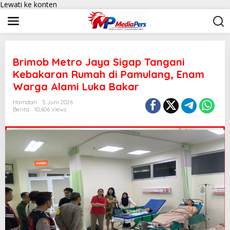
Lewati ke konten
Brimob Metro Jaya Sigap Tangani
Kebakaran Rumah di Pamulang, Enam
Warga Alami Luka Bakar
Hamdan
5 Juni 2026
Berita
10,606 Views