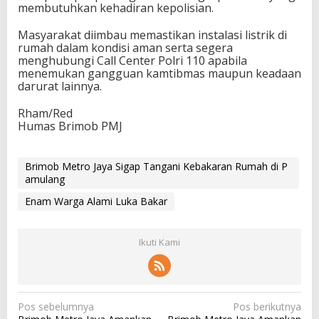
membutuhkan kehadiran kepolisian.
Masyarakat diimbau memastikan instalasi listrik di
rumah dalam kondisi aman serta segera
menghubungi Call Center Polri 110 apabila
menemukan gangguan kamtibmas maupun keadaan
darurat lainnya.
Rham/Red
Humas Brimob PMJ
Brimob Metro Jaya Sigap Tangani Kebakaran Rumah di P
amulang
Enam Warga Alami Luka Bakar
Ikuti Kami
N
Pos sebelumnya
Pos berikutnya