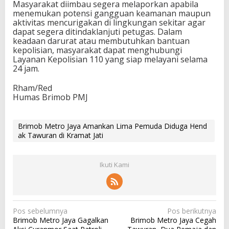
Masyarakat diimbau segera melaporkan apabila
menemukan potensi gangguan keamanan maupun
aktivitas mencurigakan di lingkungan sekitar agar
dapat segera ditindaklanjuti petugas. Dalam
keadaan darurat atau membutuhkan bantuan
kepolisian, masyarakat dapat menghubungi
Layanan Kepolisian 110 yang siap melayani selama
24 jam.
Rham/Red
Humas Brimob PMJ
Brimob Metro Jaya Amankan Lima Pemuda Diduga Hend
ak Tawuran di Kramat Jati
Ikuti Kami
N
Pos sebelumnya
Pos berikutnya
Brimob Metro Jaya Gagalkan
Brimob Metro Jaya Cegah
a