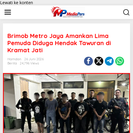
Lewati ke konten
Brimob Metro Jaya Amankan Lima
Pemuda Diduga Hendak Tawuran di
Kramat Jati
Hamdan
26 Juni 2026
Berita
24,796 Views