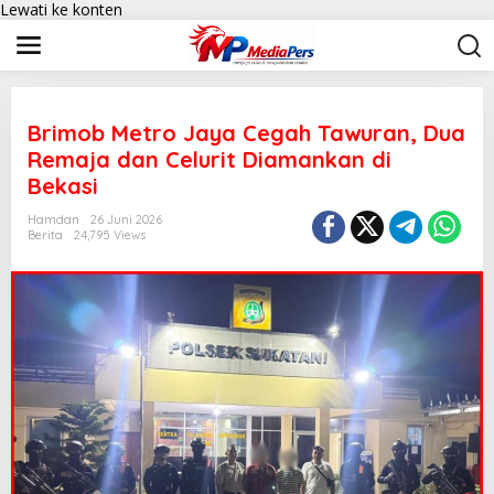
Lewati ke konten
Brimob Metro Jaya Cegah Tawuran, Dua
Remaja dan Celurit Diamankan di
Bekasi
Hamdan
26 Juni 2026
Berita
24,795 Views