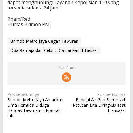
dapat menghubungi Layanan Kepolisian 110 yang
tersedia selama 24 jam.
Rham/Red
Humas Brimob PMJ
Brimob Metro Jaya Cegah Tawuran
Dua Remaja dan Celurit Diamankan di Bekasi
Ikuti Kami
N
Pos sebelumnya
Pos berikutnya
Brimob Metro Jaya Amankan
Penjual Air Gun Beromzet
a
Lima Pemuda Diduga
Ratusan Juta Diringkus saat
v
Hendak Tawuran di Kramat
Transaksi
Jati
i
g