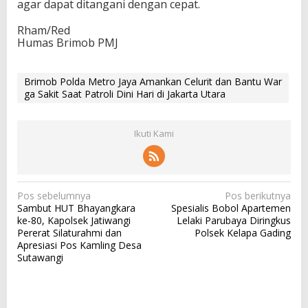
agar dapat ditangani dengan cepat.
Rham/Red
Humas Brimob PMJ
Brimob Polda Metro Jaya Amankan Celurit dan Bantu War
ga Sakit Saat Patroli Dini Hari di Jakarta Utara
Ikuti Kami
N
Pos sebelumnya
Pos berikutnya
Sambut HUT Bhayangkara
Spesialis Bobol Apartemen
a
ke-80, Kapolsek Jatiwangi
Lelaki Parubaya Diringkus
v
Pererat Silaturahmi dan
Polsek Kelapa Gading
Apresiasi Pos Kamling Desa
i
Sutawangi
g
a