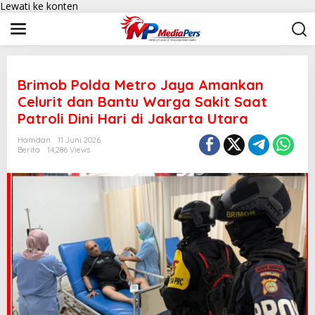
Lewati ke konten
Brimob Polda Metro Jaya Amankan
Celurit dan Bantu Warga Sakit Saat
Patroli Dini Hari di Jakarta Utara
Hamdan
11 Juni 2026
Berita
14,286 Views