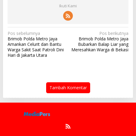
Ikuti Kami
N
Pos sebelumnya
Pos berikutnya
Brimob Polda Metro Jaya
Brimob Polda Metro Jaya
a
Amankan Celurit dan Bantu
Bubarkan Balap Liar yang
v
Warga Sakit Saat Patroli Dini
Meresahkan Warga di Bekasi
Hari di Jakarta Utara
i
g
a
s
Tambah Komentar
i
p
o
s