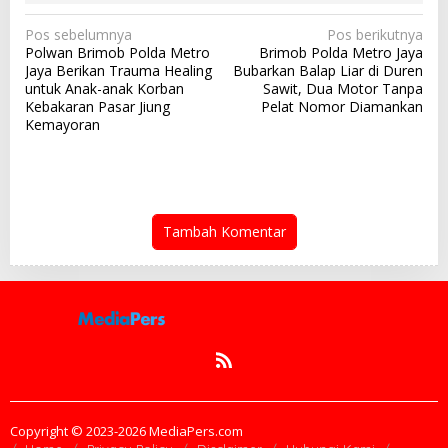
N
Pos sebelumnya
Pos berikutnya
Polwan Brimob Polda Metro
Brimob Polda Metro Jaya
a
Jaya Berikan Trauma Healing
Bubarkan Balap Liar di Duren
v
untuk Anak-anak Korban
Sawit, Dua Motor Tanpa
Kebakaran Pasar Jiung
Pelat Nomor Diamankan
i
Kemayoran
g
a
s
i
Tambah Komentar
p
o
s
Copyright © 2023-2026 MediaPers.com