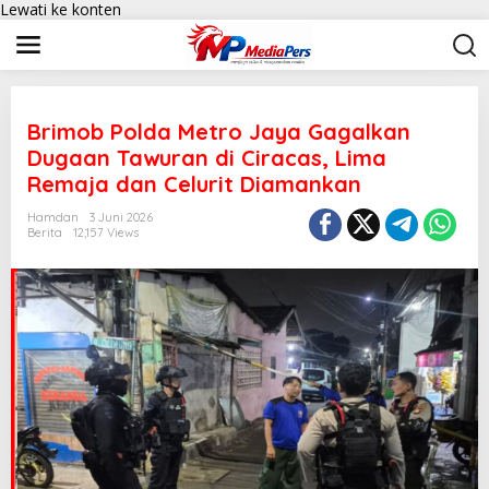
Lewati ke konten
Brimob Polda Metro Jaya Gagalkan
Dugaan Tawuran di Ciracas, Lima
Remaja dan Celurit Diamankan
Hamdan
3 Juni 2026
Berita
12,157 Views